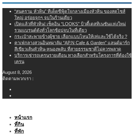
Skip
“สนคราม หัวหิน” ทีเด็ดซีฟู้ดใจกลางเมืองหัวหิน ของสดไซส์
to
ใหญ่ อร่อยจุกๆ จบในร้านเดียว
content
เปิดแล้วที่หัวหิน! เช็คอิน “LOOKS” บิวตี้เดสทิเนชันแห่งใหม่
รวมแบรนด์ดังทั่วโลกช้อปจบในที่เดียว
กระเป๋าสะพายข้างผู้ชาย เลือกแบบไหนให้เท่และใช้ได้จริง ?
คาเฟ่กลางสวนอินทผาลัม “AP.N Cafe & Garden” แลนด์มาร์ก
สีเขียวเส้นหัวหิน-หนองพลับ ที่สายธรรมชาติไม่ควรพลาด
บริการเช่ารถเครนรายเดือน ทางเลือกสำหรับโครงการที่ต้องใช้
เครน
August 8, 2026
ติดตามพวกเรา :
หน้าแรก
ที่กิน
ที่พัก