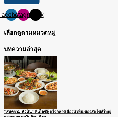
Facebook
Instagram
Tiktok
เลือกดูตามหมวดหมู่
บทความล่าสุด
“สนคราม หัวหิน” ทีเด็ดซีฟู้ดใจกลางเมืองหัวหิน ของสดไซส์ใหญ่
อร่อยจุกๆ จบในร้านเดียว