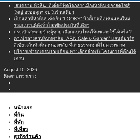
Skip
“สนคราม หัวหิน” ทีเด็ดซีฟู้ดใจกลางเมืองหัวหิน ของสดไซส์
to
ใหญ่ อร่อยจุกๆ จบในร้านเดียว
content
เปิดแล้วที่หัวหิน! เช็คอิน “LOOKS” บิวตี้เดสทิเนชันแห่งใหม่
รวมแบรนด์ดังทั่วโลกช้อปจบในที่เดียว
กระเป๋าสะพายข้างผู้ชาย เลือกแบบไหนให้เท่และใช้ได้จริง ?
คาเฟ่กลางสวนอินทผาลัม “AP.N Cafe & Garden” แลนด์มาร์ก
สีเขียวเส้นหัวหิน-หนองพลับ ที่สายธรรมชาติไม่ควรพลาด
บริการเช่ารถเครนรายเดือน ทางเลือกสำหรับโครงการที่ต้องใช้
เครน
August 10, 2026
ติดตามพวกเรา :
หน้าแรก
ที่กิน
ที่พัก
ที่เที่ยว
ธุรกิจร้านค้า