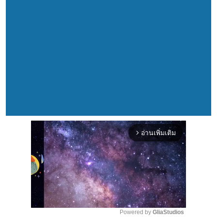
อ่านเพิ่มเติม
arrow_forward_ios
Powered by 
GliaStudios