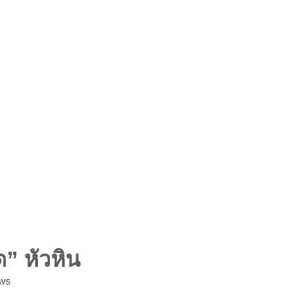
” หัวหิน
ws