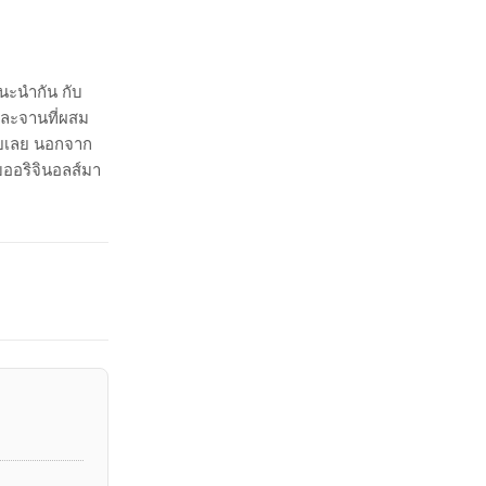
นะนำกัน กับ
ต่ละจานที่ผสม
่อยเลย นอกจาก
บออริจินอลส์มา