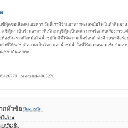
Print
Share
er
via
Email
ีฟู้ดขอเสียงหน่อยค่าา วันนี้เรามีร้านอาหารทะเลหม้อไฟในหัวหินมาแ
มง ซีฟู้ด” เป็นร้านอาหารที่เน้นเมนูซีฟู้ดเป็นหลัก มาพร้อมกับเรื่องราวแ
องถิ่น รวมถึงหม้อไฟน้ำซุปกิมจิที่ให้ความเผ็ดร้อนกำลังดี รสชาติอร
ปต้มยำที่ให้รสชาติความเป็นไทย และน้ำซุปน้ำใสที่ให้ความหอมเข้มข้นแบ
ามชอบกันเลยค่ะ
ากหัวข้อ
ปิดสารบัญ
ศในร้าน
ครื่องดื่ม