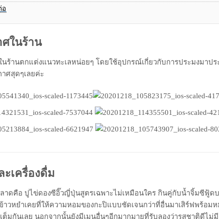
ต่อ
ศในร้าน
ร้านตกแต่งแนวทะเลหน่อยๆ โดยใช้อุปกรณ์เกี่ยวกับการประมงมาปร
กาศสุดๆเลยค่ะ
เครื่องดื่ม
พลาดคือ ปูไข่ดองซีอิ๊วญี่ปุ่นสูตรเฉพาะไม่เหมือนใคร กินคู่กับน้ำจิ้มซีฟู้
ข้าวหยำเคยที่ให้ความหอมของกะปิแบบชัดเจนกว่าที่อื่นมาเสิร์ฟพร้อมห
ต็มกันเลย นอกจากนั้นยังมีเมนูอื่นๆอีกมากมายที่รับลองว่ารสชาติดีไม่ม