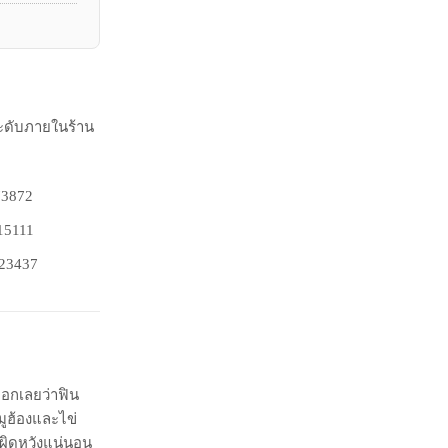
ะดับภายในร้าน
ดบอกเลยว่าฟิน
มูฮ้องและไข่
ีผิดหวังแน่นอน