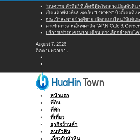
Skip
“สนคราม หัวหิน” ทีเด็ดซีฟู้ดใจกลางเมืองหัวหิ
to
เปิดแล้วที่หัวหิน! เช็คอิน “LOOKS” บิวตี้เดสทิ
content
กระเป๋าสะพายข้างผู้ชาย เลือกแบบไหนให้เท่และใ
คาเฟ่กลางสวนอินทผาลัม “AP.N Cafe & Garden”
บริการเช่ารถเครนรายเดือน ทางเลือกสำหรับโคร
August 7, 2026
ติดตามพวกเรา :
หน้าแรก
ที่กิน
ที่พัก
ที่เที่ยว
ธุรกิจร้านค้า
คนหัวหิน
เกี่ยวกับหัวหิน