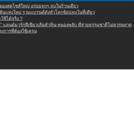
น ของสดไซส์ใหญ่ อร่อยจุกๆ จบในร้านเดียว
เนชันแห่งใหม่ รวมแบรนด์ดังทั่วโลกช้อปจบในที่เดียว
ช้ได้จริง ?
 แลนด์มาร์กสีเขียวเส้นหัวหิน-หนองพลับ ที่สายธรรมชาติไม่ควรพลาด
งการที่ต้องใช้เครน