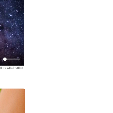
Mute
d by 
GliaStudios