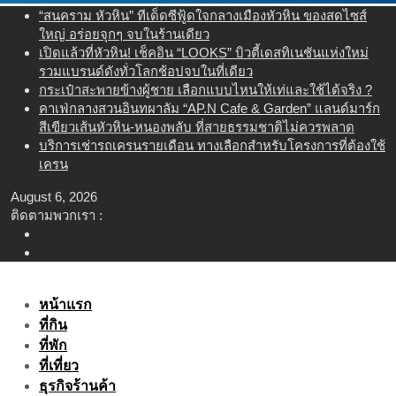
Skip
“สนคราม หัวหิน” ทีเด็ดซีฟู้ดใจกลางเมืองหัวหิน ของสดไซส์
to
ใหญ่ อร่อยจุกๆ จบในร้านเดียว
content
เปิดแล้วที่หัวหิน! เช็คอิน “LOOKS” บิวตี้เดสทิเนชันแห่งใหม่
รวมแบรนด์ดังทั่วโลกช้อปจบในที่เดียว
กระเป๋าสะพายข้างผู้ชาย เลือกแบบไหนให้เท่และใช้ได้จริง ?
คาเฟ่กลางสวนอินทผาลัม “AP.N Cafe & Garden” แลนด์มาร์ก
สีเขียวเส้นหัวหิน-หนองพลับ ที่สายธรรมชาติไม่ควรพลาด
บริการเช่ารถเครนรายเดือน ทางเลือกสำหรับโครงการที่ต้องใช้
เครน
August 6, 2026
ติดตามพวกเรา :
หน้าแรก
ที่กิน
ที่พัก
ที่เที่ยว
ธุรกิจร้านค้า