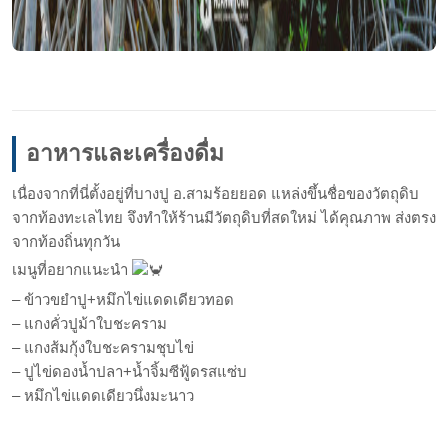
อาหารและเครื่องดื่ม
เนื่องจากที่นี่ตั้งอยู่ที่บางปู อ.สามร้อยยอด แหล่งขึ้นชื่อของวัตถุดิบ
จากท้องทะเลไทย จึงทำให้ร้านมีวัตถุดิบที่สดใหม่ ได้คุณภาพ ส่งตรง
จากท้องถิ่นทุกวัน
เมนูที่อยากแนะนำ
– ข้าวขยำปู+หมึกไข่แดดเดียวทอด
– แกงคั่วปูม้าใบชะคราม
– แกงส้มกุ้งใบชะครามชุบไข่
– ปูไข่ดองน้ำปลา+น้ำจิ้มซีฟู้ดรสแซ่บ
– หมึกไข่แดดเดียวนึ่งมะนาว