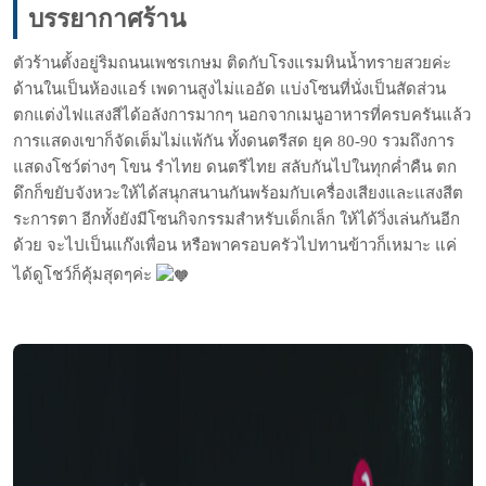
บรรยากาศร้าน
ตัวร้านตั้งอยู่ริมถนนเพชรเกษม ติดกับโรงแรมหินน้ำทรายสวยค่ะ
ด้านในเป็นห้องแอร์ เพดานสูงไม่แออัด แบ่งโซนที่นั่งเป็นสัดส่วน
ตกแต่งไฟแสงสีได้อลังการมากๆ นอกจากเมนูอาหารที่ครบครันแล้ว
การแสดงเขาก็จัดเต็มไม่แพ้กัน ทั้งดนตรีสด ยุค 80-90 รวมถึงการ
แสดงโชว์ต่างๆ โขน รำไทย ดนตรีไทย สลับกันไปในทุกค่ำคืน ตก
ดึกก็ขยับจังหวะให้ได้สนุกสนานกันพร้อมกับเครื่องเสียงและแสงสีต
ระการตา อีกทั้งยังมีโซนกิจกรรมสำหรับเด็กเล็ก ให้ได้วิ่งเล่นกันอีก
ด้วย จะไปเป็นแก๊งเพื่อน หรือพาครอบครัวไปทานข้าวก็เหมาะ แค่
ได้ดูโชว์ก็คุ้มสุดๆค่ะ