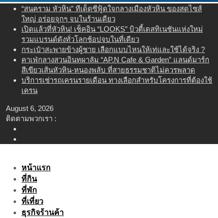
Skip
“สนคราม หัวหิน” ทีเด็ดซีฟู้ดใจกลางเมืองหัวหิน ของสดไซส์
to
ใหญ่ อร่อยจุกๆ จบในร้านเดียว
content
เปิดแล้วที่หัวหิน! เช็คอิน “LOOKS” บิวตี้เดสทิเนชันแห่งใหม่
รวมแบรนด์ดังทั่วโลกช้อปจบในที่เดียว
กระเป๋าสะพายข้างผู้ชาย เลือกแบบไหนให้เท่และใช้ได้จริง ?
คาเฟ่กลางสวนอินทผาลัม “AP.N Cafe & Garden” แลนด์มาร์ก
สีเขียวเส้นหัวหิน-หนองพลับ ที่สายธรรมชาติไม่ควรพลาด
บริการเช่ารถเครนรายเดือน ทางเลือกสำหรับโครงการที่ต้องใช้
เครน
August 6, 2026
ติดตามพวกเรา :
หน้าแรก
ที่กิน
ที่พัก
ที่เที่ยว
ธุรกิจร้านค้า