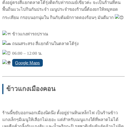
ตั้งอยู่ตรงสี่แยกตลาดโต้รุ่งติดกับท่ารถเมย์เขียวค่ะ จะเป็นร้านที่คน
พื้นถิ่นแวะไปกินกันประจำ เมนูประจำของร้านนี้ต้องยกให้หมูทอด
กระเทียม กรอบนอกนุ่มใน กินกับต้มผักกาดดองร้อนๆ มันดีมาก
ข้าวแกงท่ารถปราณ
ถนนสระสรง สี่แยกด้านในตลาดโต้รุ่ง
06:00 – 12:00 น.
Google Maps
ข้าวแกงเมืองคอน
ร้านนี้ขยับออกนอกเมืองนิดนึง ตั้งอยู่ย่านหินเหล็กไฟ เป็นร้านข้าว
แกงเล็กๆมีเมนูให้เลือกไม่เยอะ แต่สำหรับเมนูแกงใต้ที่พลาดไม่ได้
เลยคือคั่วกลิ้งกับแกงส้ม และน้ำพริกกะปิ รสชาติเข้มข้นจัดจ้านไม่ผิด