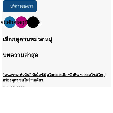
บริการของเรา
Facebook
Instagram
Tiktok
เลือกดูตามหมวดหมู่
บทความล่าสุด
“สนคราม หัวหิน” ทีเด็ดซีฟู้ดใจกลางเมืองหัวหิน ของสดไซส์ใหญ่
อร่อยจุกๆ จบในร้านเดียว
July 25, 2026
เปิดแล้วที่หัวหิน! เช็คอิน “LOOKS” บิวตี้เดสทิเนชันแห่งใหม่ รวม