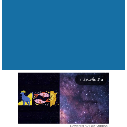
อ่านเพิ่มเติม
arrow_forward_ios
Powered by 
GliaStudios