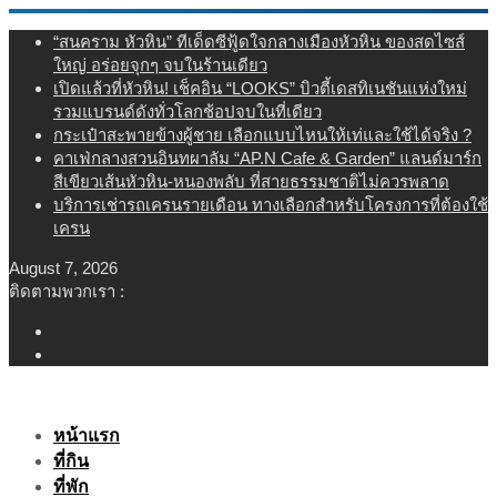
Skip
“สนคราม หัวหิน” ทีเด็ดซีฟู้ดใจกลางเมืองหัวหิน ของสดไซส์
to
ใหญ่ อร่อยจุกๆ จบในร้านเดียว
content
เปิดแล้วที่หัวหิน! เช็คอิน “LOOKS” บิวตี้เดสทิเนชันแห่งใหม่
รวมแบรนด์ดังทั่วโลกช้อปจบในที่เดียว
กระเป๋าสะพายข้างผู้ชาย เลือกแบบไหนให้เท่และใช้ได้จริง ?
คาเฟ่กลางสวนอินทผาลัม “AP.N Cafe & Garden” แลนด์มาร์ก
สีเขียวเส้นหัวหิน-หนองพลับ ที่สายธรรมชาติไม่ควรพลาด
บริการเช่ารถเครนรายเดือน ทางเลือกสำหรับโครงการที่ต้องใช้
เครน
August 7, 2026
ติดตามพวกเรา :
หน้าแรก
ที่กิน
ที่พัก