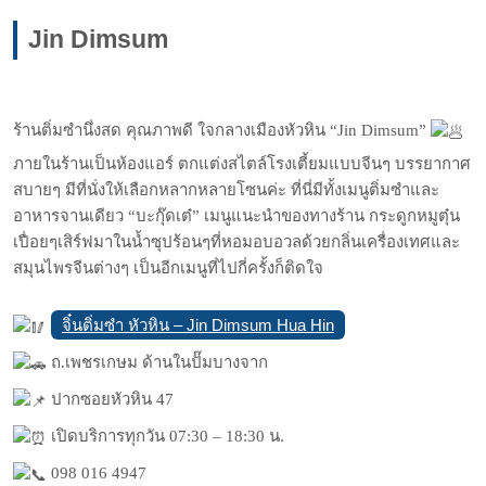
Jin Dimsum
ร้านติ่มซำนึ่งสด คุณภาพดี ใจกลางเมืองหัวหิน “Jin Dimsum”
ภายในร้านเป็นห้องแอร์ ตกแต่งสไตล์โรงเตี้ยมแบบจีนๆ บรรยากาศ
สบายๆ มีที่นั่งให้เลือกหลากหลายโซนค่ะ ที่นี่มีทั้งเมนูติ่มซำและ
อาหารจานเดียว “บะกุ๊ดเต๋” เมนูแนะนำของทางร้าน กระดูกหมูตุ๋น
เปื่อยๆเสิร์ฟมาในน้ำซุปร้อนๆที่หอมอบอวลด้วยกลิ่นเครื่องเทศและ
สมุนไพรจีนต่างๆ เป็นอีกเมนูที่ไปกี่ครั้งก็ติดใจ
จิ๋นติ่มซำ หัวหิน – Jin Dimsum Hua Hin
ถ.เพชรเกษม ด้านในปั๊มบางจาก
ปากซอยหัวหิน 47
เปิดบริการทุกวัน 07:30 – 18:30 น.
098 016 4947