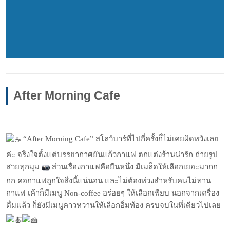
After Morning Cafe
“After Morning Cafe” สโลว์บาร์ที่ไปกี่ครั้งก็ไม่เคยผิดหวังเลย
ค่ะ จริงใจตั้งแต่บรรยากาศยันแก้วกาแฟ ตกแต่งร้านน่ารัก ถ่ายรูป
สวยทุกมุม
ส่วนเรื่องกาแฟคือยืนหนึ่ง มีเมล็ดให้เลือกเยอะมากก
กก คอกาแฟถูกใจสิ่งนี้แน่นอน และไม่ต้องห่วงสำหรับคนไม่ทาน
กาแฟ เค้าก็มีเมนู Non-coffee อร่อยๆ ให้เลือกเพียบ นอกจากเครื่อง
ดื่มแล้ว ก็ยังมีเมนูคาวหวานให้เลือกอิ่มท้อง ครบจบในที่เดียวไปเลย