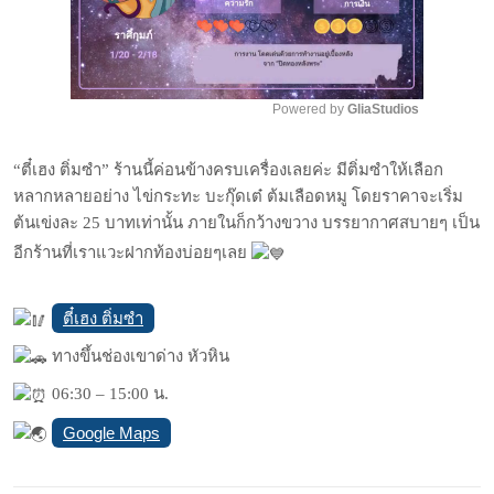
Powered by 
GliaStudios
Mute
“ตี๋เฮง ติ่มซำ” ร้านนี้ค่อนข้างครบเครื่องเลยค่ะ มีติ่มซำให้เลือก
หลากหลายอย่าง ไข่กระทะ บะกุ๊ดเต๋ ต้มเลือดหมู โดยราคาจะเริ่ม
ต้นเข่งละ 25 บาทเท่านั้น ภายในก็กว้างขวาง บรรยากาศสบายๆ เป็น
อีกร้านที่เราแวะฝากท้องบ่อยๆเลย
ตี๋เฮง ติ่มซำ
ทางขึ้นช่องเขาด่าง หัวหิน
06:30 – 15:00 น.
Google Maps