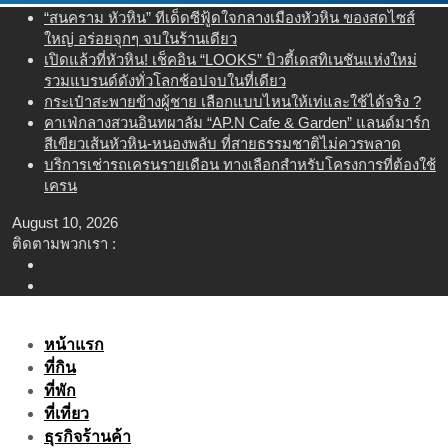
Skip
“สนคราม หัวหิน” ทีเด็ดซีฟู้ดใจกลางเมืองหัวหิน ของสดไซส์
to
ใหญ่ อร่อยจุกๆ จบในร้านเดียว
content
เปิดแล้วที่หัวหิน! เช็คอิน “LOOKS” บิวตี้เดสทิเนชันแห่งใหม่
รวมแบรนด์ดังทั่วโลกช้อปจบในที่เดียว
กระเป๋าสะพายข้างผู้ชาย เลือกแบบไหนให้เท่และใช้ได้จริง ?
คาเฟ่กลางสวนอินทผาลัม “AP.N Cafe & Garden” แลนด์มาร์ก
สีเขียวเส้นหัวหิน-หนองพลับ ที่สายธรรมชาติไม่ควรพลาด
บริการเช่ารถเครนรายเดือน ทางเลือกสำหรับโครงการที่ต้องใช้
เครน
August 10, 2026
ติดตามพวกเรา :
หน้าแรก
ที่กิน
ที่พัก
ที่เที่ยว
ธุรกิจร้านค้า