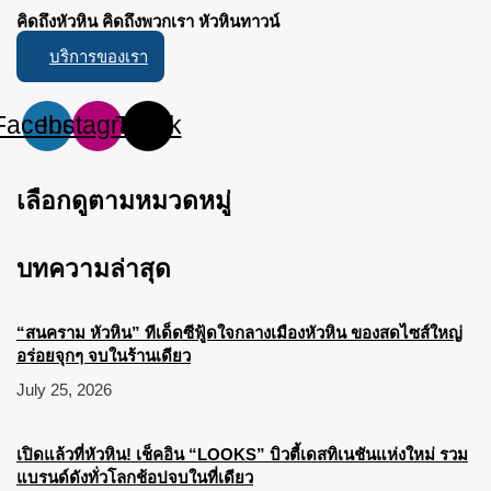
คิดถึงหัวหิน คิดถึงพวกเรา หัวหินทาวน์
บริการของเรา
Facebook
Instagram
Tiktok
เลือกดูตามหมวดหมู่
บทความล่าสุด
“สนคราม หัวหิน” ทีเด็ดซีฟู้ดใจกลางเมืองหัวหิน ของสดไซส์ใหญ่
อร่อยจุกๆ จบในร้านเดียว
July 25, 2026
เปิดแล้วที่หัวหิน! เช็คอิน “LOOKS” บิวตี้เดสทิเนชันแห่งใหม่ รวม
แบรนด์ดังทั่วโลกช้อปจบในที่เดียว