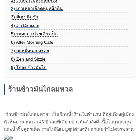
1)
ร้านข้าวมันไก่ลมหวล
2)
เกาเหลาเลือดหมูหม้อดิน
3)
ตี๋เฮง ติ่มซำ
4)
Jin Dimsum
5)
ระตะมา ก๋วยเตี๋ยวเป็ด
6)
After Morning Cafe
7)
บะหมี่หน่อยอร่อย
8)
Zen and Sizzle
9)
โกจง ข้าวมันไก่
ร้านข้าวมันไก่ลมหวล
“ร้านข้าวมันไก่ลมหวล” เป็นอีกหนึ่งร้านในตำนาน ที่อยู่เคียงคู่เมือง
หัวหินมานานกว่า 45 ปี เลยทีเดียว ข้าวมันกำลังดี เนื้อไก่นุ่มละมุน
และน้ำจิ้มสูตรเด็ด รวมไปถึงเมนูซุปต่างๆที่บอกเลยว่าไม่ควรพลาด