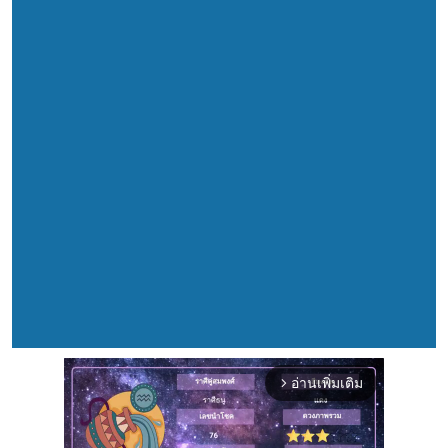
อ่านเพิ่มเติม
arrow_forward_ios