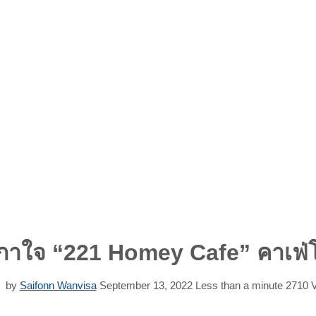
กาใจ “221 Homey Cafe” คาเฟ่โฮ
by
Saifonn Wanvisa
September 13, 2022
Less than a minute
2710
V