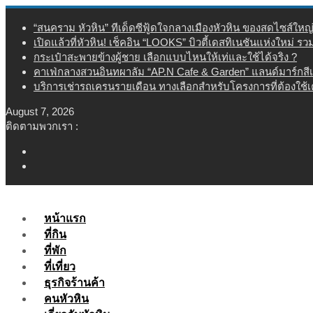
Skip
“สนคราม หัวหิน” ทีเด็ดซีฟู้ดใจกลางเมืองหัวหิน ของสดไซส์ใหญ
to
เปิดแล้วที่หัวหิน! เช็คอิน “LOOKS” บิวตี้เดสทิเนชันแห่งใหม่ ร
content
กระเป๋าสะพายข้างผู้ชาย เลือกแบบไหนให้เท่และใช้ได้จริง ?
คาเฟ่กลางสวนอินทผาลัม “AP.N Cafe & Garden” แลนด์มาร์กสี
บริการเช่ารถเครนรายเดือน ทางเลือกสำหรับโครงการที่ต้องใช้
August 7, 2026
ติดตามพวกเรา :
หน้าแรก
ที่กิน
ที่พัก
ที่เที่ยว
ธุรกิจร้านค้า
คนหัวหิน