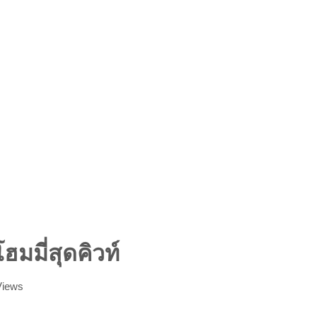
มมี่สุดคิวท์
iews