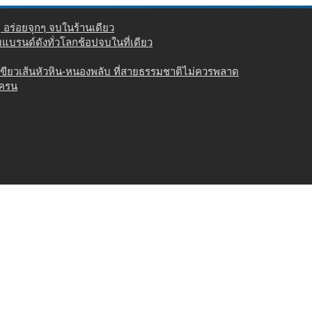
่ อร่อยจุกๆ จบในร้านเดียว
วมแบรนด์ดังทั่วโลกช้อปจบในที่เดียว
เขียวเส้นหัวหิน-หนองพลับ ที่สายธรรมชาติไม่ควรพลาด
เครน